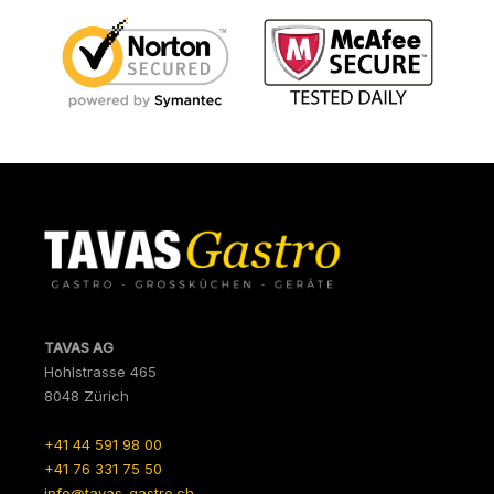
TAVAS AG
Hohlstrasse 465
8048 Zürich
+41 44 591 98 00
+41 76 331 75 50
info@tavas-gastro.ch