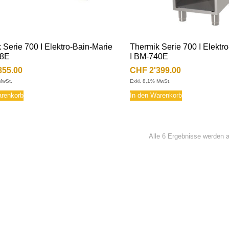
 Serie 700 I Elektro-Bain-Marie
Thermik Serie 700 I Elektr
08E
I BM-740E
855.00
CHF
2'399.00
MwSt.
Exkl. 8,1% MwSt.
arenkorb
In den Warenkorb
Alle 6 Ergebnisse werden 