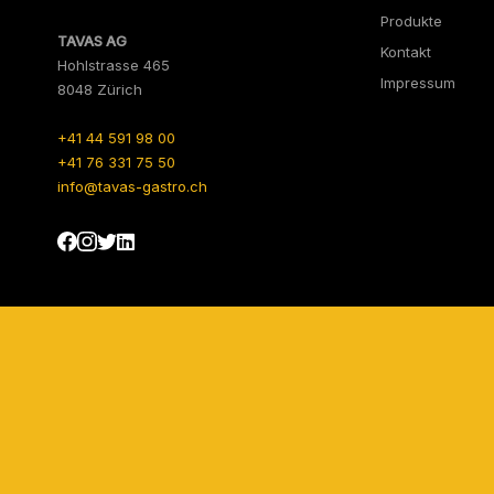
Produkte
TAVAS AG
Kontakt
Hohlstrasse 465
Impressum
8048 Zürich
+41 44 591 98 00
+41 76 331 75 50
info@tavas-gastro.ch