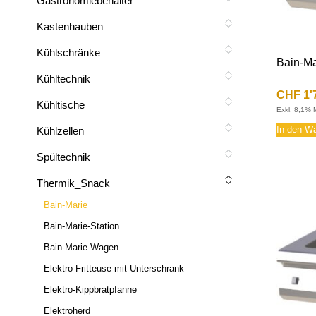
Gastronomiebehälter
Kastenhauben
Kühlschränke
Bain-Ma
Kühltechnik
CHF
1'
Kühltische
Exkl. 8,1% 
In den W
Kühlzellen
Spültechnik
Thermik_Snack
Bain-Marie
Bain-Marie-Station
Bain-Marie-Wagen
Elektro-Fritteuse mit Unterschrank
Elektro-Kippbratpfanne
Elektroherd