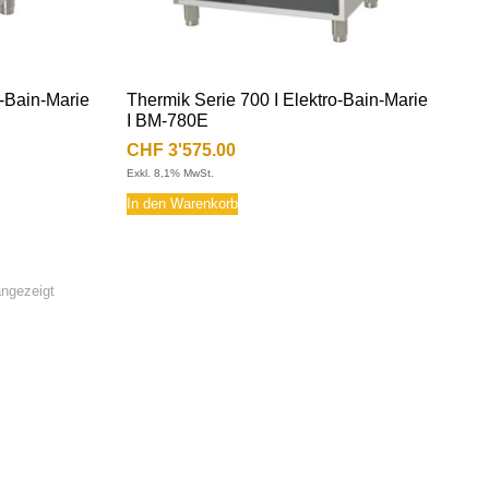
o-Bain-Marie
Thermik Serie 700 I Elektro-Bain-Marie
I BM-780E
CHF
3'575.00
Exkl. 8,1% MwSt.
In den Warenkorb
angezeigt