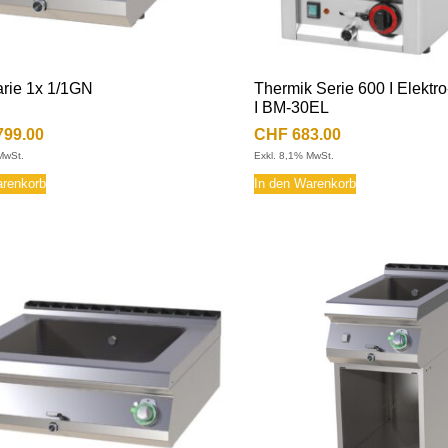
rie 1x 1/1GN
Thermik Serie 600 I Elektr
I BM-30EL
799.00
CHF
683.00
MwSt.
Exkl. 8,1% MwSt.
arenkorb
In den Warenkorb