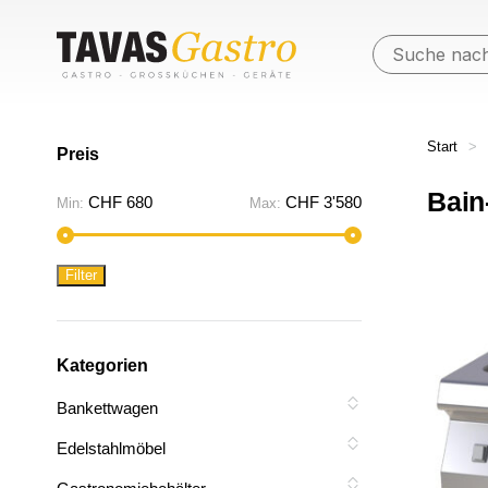
Start
>
Preis
Bain
Min.
Max.
CHF 680
CHF 3'580
Min:
Max:
Preis
Preis
Filter
Kategorien
Bankettwagen
Edelstahlmöbel