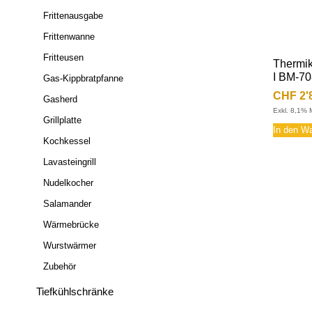
Frittenausgabe
Frittenwanne
Fritteusen
Thermik
I BM-7
Gas-Kippbratpfanne
CHF
2'
Gasherd
Exkl. 8,1% 
Grillplatte
In den W
Kochkessel
Lavasteingrill
Nudelkocher
Salamander
Wärmebrücke
Wurstwärmer
Zubehör
Tiefkühlschränke