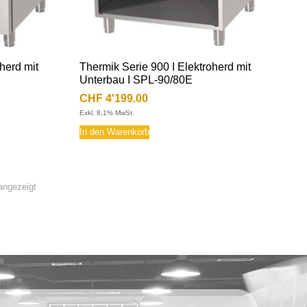
herd mit
Thermik Serie 900 I Elektroherd mit
Unterbau I SPL-90/80E
CHF
4'199.00
Exkl. 8,1% MwSt.
In den Warenkorb
angezeigt