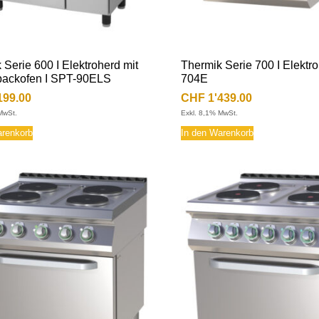
 Serie 600 I Elektroherd mit
Thermik Serie 700 I Elektro
backofen I SPT-90ELS
704E
199.00
CHF
1'439.00
MwSt.
Exkl. 8,1% MwSt.
arenkorb
In den Warenkorb