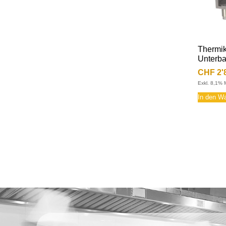
Thermik
Unterba
CHF
2'
Exkl. 8,1% 
In den W