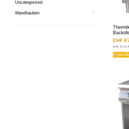
Uncategorized
Wandhauben
Thermik
Backofe
CHF
4'
Exkl. 8,1% 
In den W