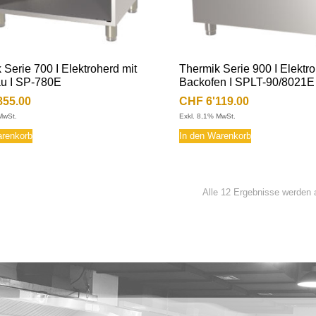
 Serie 700 I Elektroherd mit
Thermik Serie 900 I Elektro
u I SP-780E
Backofen I SPLT-90/8021E
855.00
CHF
6'119.00
MwSt.
Exkl. 8,1% MwSt.
arenkorb
In den Warenkorb
Alle 12 Ergebnisse werden 