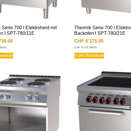
 Serie 700 I Elektroherd mit
Thermik Serie 700 I Elektro
n I SPT-780/11E
Backofen I SPT-780/21E
739.00
CHF
8'375.00
MwSt.
Exkl. 8,1% MwSt.
arenkorb
In den Warenkorb