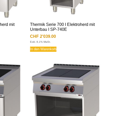
herd mit
Thermik Serie 700 I Elektroherd mit
Unterbau I SP-740E
CHF
2'039.00
Exkl. 8,1% MwSt.
In den Warenkorb