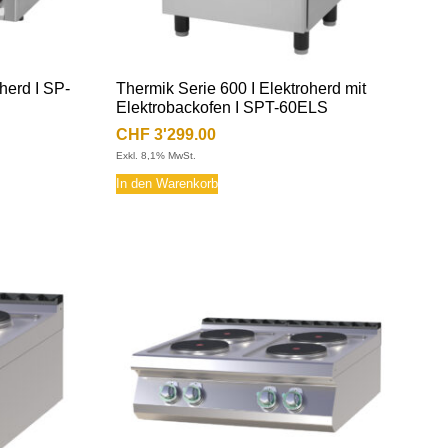
herd I SP-
Thermik Serie 600 I Elektroherd mit
Elektrobackofen I SPT-60ELS
CHF
3'299.00
Exkl. 8,1% MwSt.
In den Warenkorb