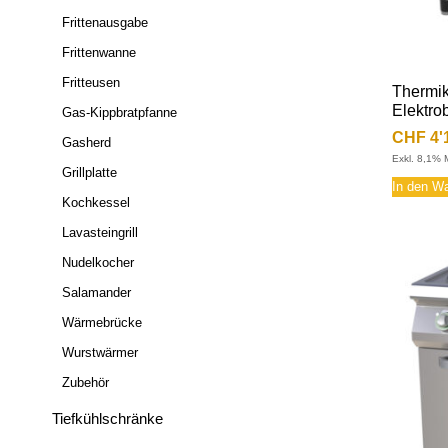
Frittenausgabe
Frittenwanne
Fritteusen
Thermik
Elektro
Gas-Kippbratpfanne
CHF
4'
Gasherd
Exkl. 8,1% 
Grillplatte
In den W
Kochkessel
Lavasteingrill
Nudelkocher
Salamander
Wärmebrücke
Wurstwärmer
Zubehör
Tiefkühlschränke