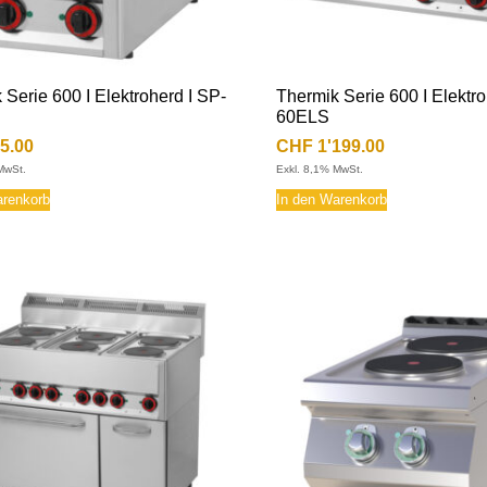
 Serie 600 I Elektroherd I SP-
Thermik Serie 600 I Elektro
60ELS
5.00
CHF
1'199.00
MwSt.
Exkl. 8,1% MwSt.
arenkorb
In den Warenkorb