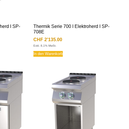
herd I SP-
Thermik Serie 700 I Elektroherd I SP-
708E
CHF
2'135.00
Exkl. 8,1% MwSt.
In den Warenkorb