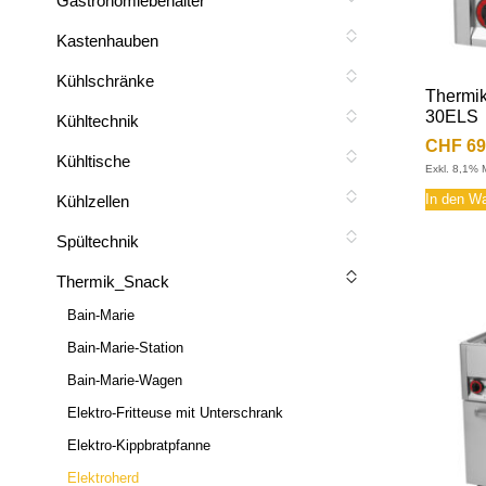
Gastronomiebehälter
Kastenhauben
Kühlschränke
Thermik
30ELS
Kühltechnik
CHF
69
Kühltische
Exkl. 8,1% 
In den W
Kühlzellen
Spültechnik
Thermik_Snack
Bain-Marie
Bain-Marie-Station
Bain-Marie-Wagen
Elektro-Fritteuse mit Unterschrank
Elektro-Kippbratpfanne
Elektroherd