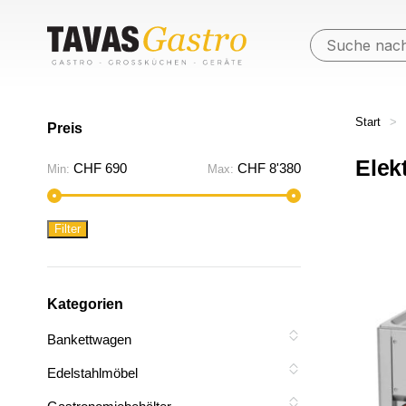
Start
>
Preis
Elek
Min.
Max.
CHF 690
CHF 8'380
Min:
Max:
Preis
Preis
Filter
Kategorien
Bankettwagen
Edelstahlmöbel