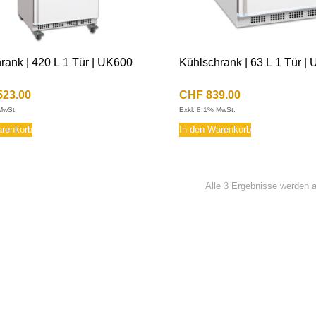
rank | 420 L 1 Tür | UK600
Kühlschrank | 63 L 1 Tür |
523.00
CHF
839.00
MwSt.
Exkl. 8,1% MwSt.
arenkorb
In den Warenkorb
Alle 3 Ergebnisse werden 