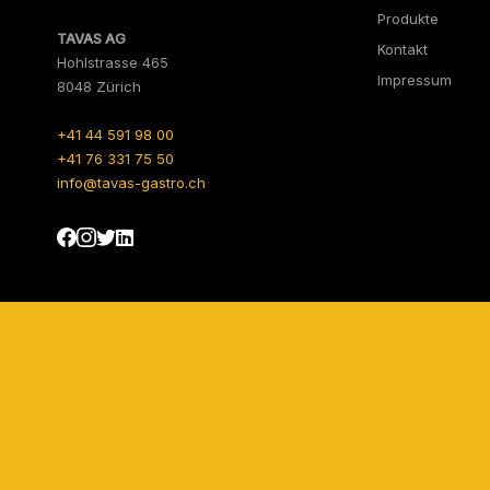
Produkte
TAVAS AG
Kontakt
Hohlstrasse 465
Impressum
8048 Zürich
+41 44 591 98 00
+41 76 331 75 50
info@tavas-gastro.ch