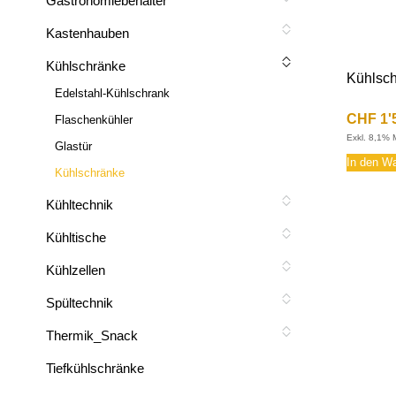
Gastronomiebehälter
Kastenhauben
Kühlschränke
Kühlsch
Edelstahl-Kühlschrank
CHF
1'
Flaschenkühler
Exkl. 8,1% 
Glastür
In den W
Kühlschränke
Kühltechnik
Kühltische
Kühlzellen
Spültechnik
Thermik_Snack
Tiefkühlschränke