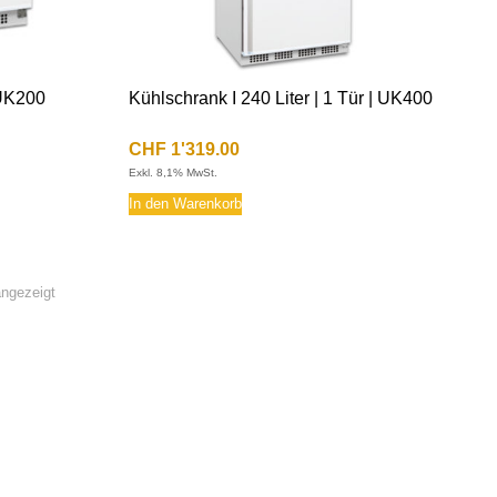
 UK200
Kühlschrank I 240 Liter | 1 Tür | UK400
CHF
1'319.00
Exkl. 8,1% MwSt.
In den Warenkorb
angezeigt