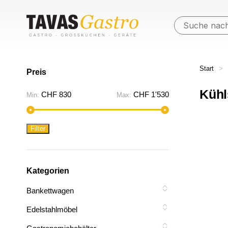
Start
>
Preis
Kühl
Min.
Max.
CHF 830
CHF 1'530
Min:
Max:
Preis
Preis
Filter
Kategorien
Bankettwagen
Edelstahlmöbel