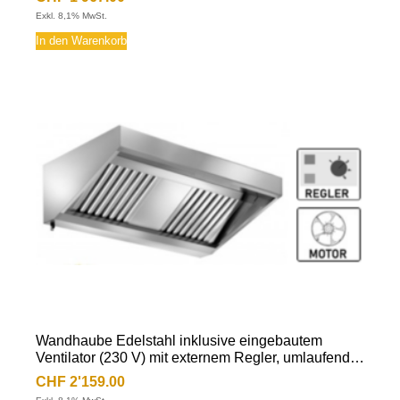
Flammschutzfilter Typ-B, Beleuchtung mit
Exkl. 8,1% MwSt.
Leuchtstoffröhre, Fettablassventil
In den Warenkorb
Wandhaube Edelstahl inklusive eingebautem
Ventilator (230 V) mit externem Regler, umlaufende
Fettauffangrinne, herausnehmbare
CHF
2'159.00
Flammschutzfilter Typ-B, Beleuchtung mit