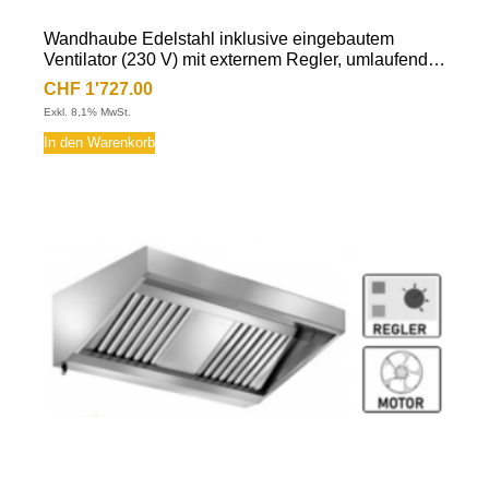
Wandhaube Edelstahl inklusive eingebautem
Ventilator (230 V) mit externem Regler, umlaufende
Fettauffangrinne, herausnehmbare
CHF
1'727.00
Flammschutzfilter Typ-B, Beleuchtung mit
Exkl. 8,1% MwSt.
Leuchtstoffröhre, Fettablassventil
In den Warenkorb