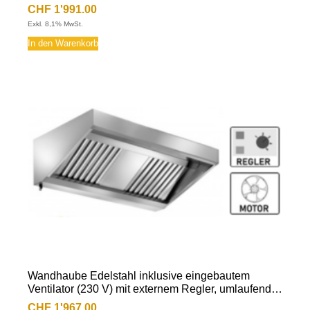
Fettauffangrinne, herausnehmbare
CHF
1'991.00
Flammschutzfilter Typ-B, Beleuchtung mit
Exkl. 8,1% MwSt.
Leuchtstoffröhre, Fettablassventil
In den Warenkorb
Wandhaube Edelstahl inklusive eingebautem
Ventilator (230 V) mit externem Regler, umlaufende
Fettauffangrinne, herausnehmbare
CHF
1'967.00