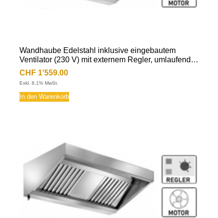
Wandhaube Edelstahl inklusive eingebautem
Ventilator (230 V) mit externem Regler, umlaufende
Fettauffangrinne, herausnehmbare
CHF
1'559.00
Flammschutzfilter Typ-B, Beleuchtung mit
Exkl. 8,1% MwSt.
Leuchtstoffröhre, Fettablassventil
In den Warenkorb