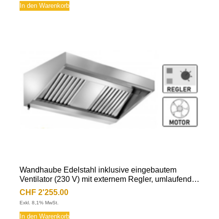
In den Warenkorb
Wandhaube Edelstahl inklusive eingebautem
Ventilator (230 V) mit externem Regler, umlaufende
Fettauffangrinne, herausnehmbare
CHF
2'255.00
Flammschutzfilter Typ-B, Beleuchtung mit
Exkl. 8,1% MwSt.
Leuchtstoffröhre, Fettablassventil
In den Warenkorb