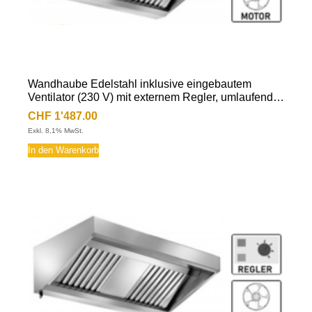
Wandhaube Edelstahl inklusive eingebautem
Ventilator (230 V) mit externem Regler, umlaufende
Fettauffangrinne, herausnehmbare
CHF
1'487.00
Flammschutzfilter Typ-B, Beleuchtung mit
Exkl. 8,1% MwSt.
Leuchtstoffröhre, Fettablassventil
In den Warenkorb