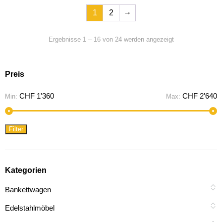
→
1
2
Ergebnisse 1 – 16 von 24 werden angezeigt
Preis
M
M
CHF 1'360
CHF 2'640
Min:
Max:
P
P
Filter
Kategorien
Bankettwagen
Edelstahlmöbel