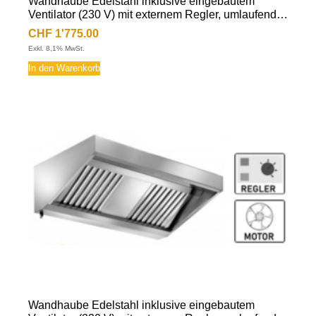
Wandhaube Edelstahl inklusive eingebautem
Ventilator (230 V) mit externem Regler, umlaufende
Fettauffangrinne, herausnehmbare
CHF
1'775.00
Flammschutzfilter Typ-B, Beleuchtung mit
Exkl. 8,1% MwSt.
Leuchtstoffröhre, Fettablassventil
In den Warenkorb
Wandhaube Edelstahl inklusive eingebautem