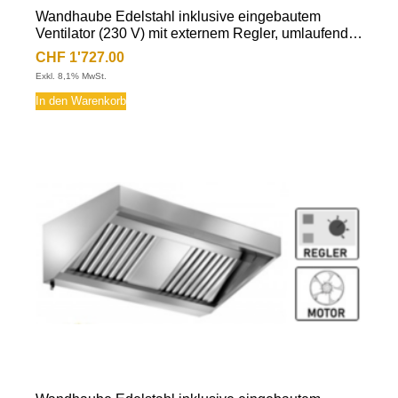
Wandhaube Edelstahl inklusive eingebautem
Ventilator (230 V) mit externem Regler, umlaufende
Fettauffangrinne, herausnehmbare
CHF
1'727.00
Flammschutzfilter Typ-B, Beleuchtung mit
Exkl. 8,1% MwSt.
Leuchtstoffröhre, Fettablassventil
In den Warenkorb