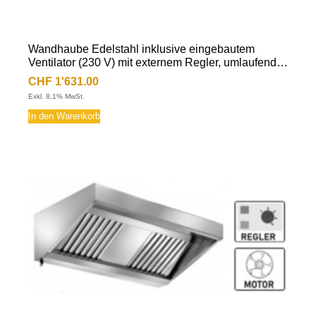
Wandhaube Edelstahl inklusive eingebautem
Ventilator (230 V) mit externem Regler, umlaufende
Fettauffangrinne, herausnehmbare
CHF
1'631.00
Flammschutzfilter Typ-B, Beleuchtung mit
Exkl. 8,1% MwSt.
Leuchtstoffröhre, Fettablassventil
In den Warenkorb