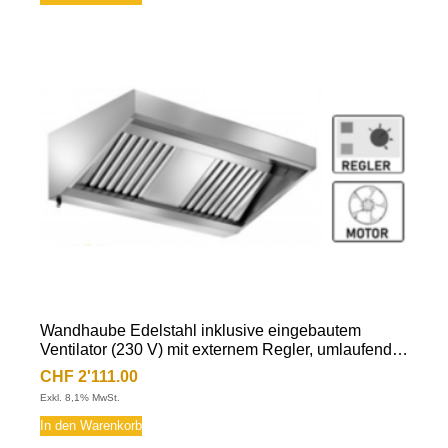
Wandhaube Edelstahl inklusive eingebautem
Ventilator (230 V) mit externem Regler, umlaufende
Fettauffangrinne, herausnehmbare
CHF
2'111.00
Flammschutzfilter Typ-B, Beleuchtung mit
Exkl. 8,1% MwSt.
Leuchtstoffröhre, Fettablassventil
In den Warenkorb