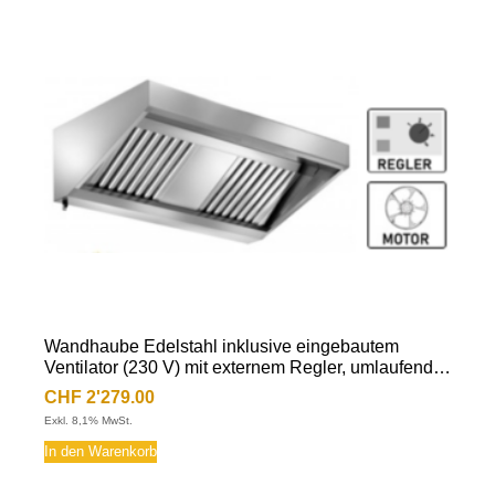
Wandhaube Edelstahl inklusive eingebautem
Ventilator (230 V) mit externem Regler, umlaufende
Fettauffangrinne, herausnehmbare
CHF
2'279.00
Flammschutzfilter Typ-B, Beleuchtung mit
Exkl. 8,1% MwSt.
Leuchtstoffröhre, Fettablassventil
In den Warenkorb