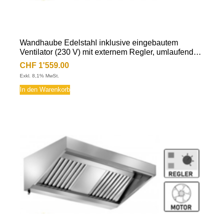
Wandhaube Edelstahl inklusive eingebautem
Ventilator (230 V) mit externem Regler, umlaufende
Fettauffangrinne, herausnehmbare
CHF
1'559.00
Flammschutzfilter Typ-B, Beleuchtung mit
Exkl. 8,1% MwSt.
Leuchtstoffröhre, Fettablassventil
In den Warenkorb