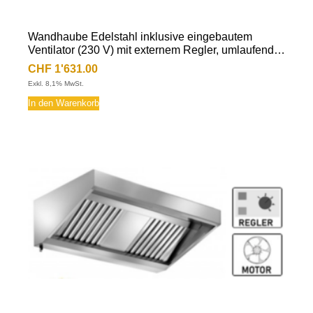
Wandhaube Edelstahl inklusive eingebautem
Ventilator (230 V) mit externem Regler, umlaufende
Fettauffangrinne, herausnehmbare
CHF
1'631.00
Flammschutzfilter Typ-B, Beleuchtung mit
Exkl. 8,1% MwSt.
Leuchtstoffröhre, Fettablassventil
In den Warenkorb