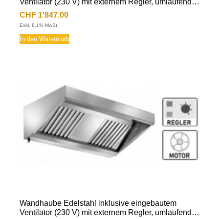
Ventilator (230 V) mit externem Regler, umlaufende
Fettauffangrinne, herausnehmbare
CHF
1'847.00
Flammschutzfilter Typ-B, Beleuchtung mit
Exkl. 8,1% MwSt.
Leuchtstoffröhre, Fettablassventil
In den Warenkorb
Wandhaube Edelstahl inklusive eingebautem
Ventilator (230 V) mit externem Regler, umlaufende