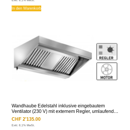
Exkl. 8,1% MwSt.
Leuchtstoffröhre, Fettablassventil
In den Warenkorb
Wandhaube Edelstahl inklusive eingebautem
Ventilator (230 V) mit externem Regler, umlaufende
Fettauffangrinne, herausnehmbare
CHF
2'135.00
Flammschutzfilter Typ-B, Beleuchtung mit
Exkl. 8,1% MwSt.
Leuchtstoffröhre, Fettablassventil