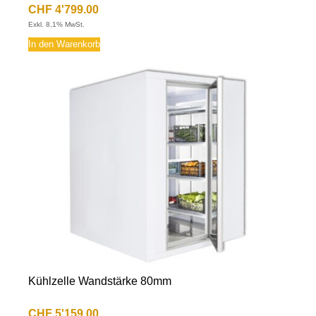
CHF
4'799.00
Exkl. 8,1% MwSt.
In den Warenkorb
Kühlzelle Wandstärke 80mm
CHF
5'159.00