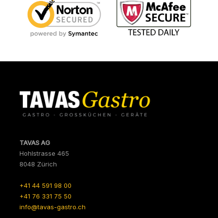
TAVAS AG
Hohlstrasse 465
8048 Zürich
+41 44 591 98 00
+41 76 331 75 50
info@tavas-gastro.ch