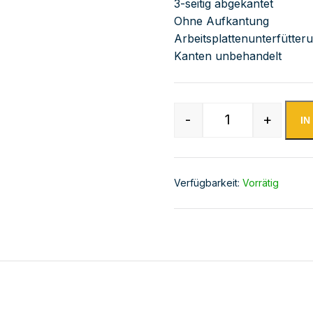
3-seitig abgekantet
Ohne Aufkantung
Arbeitsplattenunterfütter
Kanten unbehandelt
-
+
I
Edelstahl Arbei
Verfügbarkeit:
Vorrätig