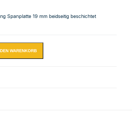
ung Spanplatte 19 mm beidseitig beschichtet
N DEN WARENKORB
tsplatte | Bautiefe 800 mm | AISI 304 Menge