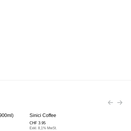
x900ml)
Sinici Coffee
Sini
CHF
3.95
CHF
Exkl. 8,1% MwSt.
Exkl.