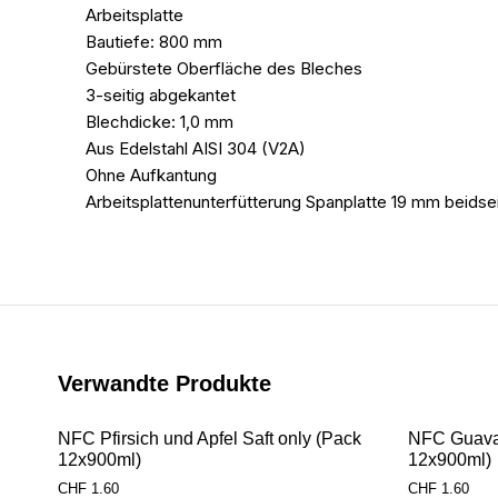
Arbeitsplatte
Bautiefe: 800 mm
Gebürstete Oberfläche des Bleches
3-seitig abgekantet
Blechdicke: 1,0 mm
Aus Edelstahl AISI 304 (V2A)
Ohne Aufkantung
Arbeitsplattenunterfütterung Spanplatte 19 mm beidsei
Verwandte Produkte
NFC Pfirsich und Apfel Saft only (Pack
NFC Guava 
12x900ml)
12x900ml)
CHF
1.60
CHF
1.60