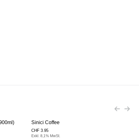
x900ml)
Sinici Coffee
Sini
CHF
3.95
CHF
Exkl. 8,1% MwSt.
Exkl.