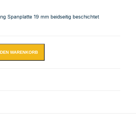
ung Spanplatte 19 mm beidseitig beschichtet
N DEN WARENKORB
tsplatte mit Aufkantung | Bautiefe 600 mm | AISI 304 Meng