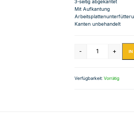
3-seitig abgekantet
Mit Aufkantung
Arbeitsplattenunterfütter
Kanten unbehandelt
-
+
I
Edelstahl Arbei
Verfügbarkeit:
Vorrätig