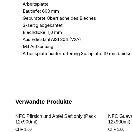
Arbeitsplatte
Bautiefe: 600 mm
Gebürstete Oberfläche des Bleches
3-seitig abgekantet
Blechdicke: 1,0 mm
Aus Edelstahl AISI 304 (V2A)
Mit Aufkantung
Arbeitsplattenunterfütterung Spanplatte 19 mm beidsei
Verwandte Produkte
NFC Pfirsich und Apfel Saft only (Pack
NFC Guava 
12x900ml)
12x900ml)
CHF
1.60
CHF
1.60