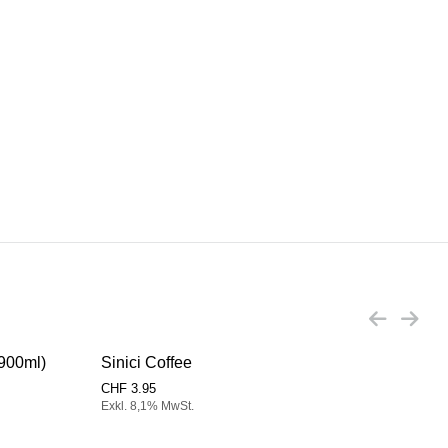
x900ml)
Sinici Coffee
Sini
CHF
3.95
CHF
Exkl. 8,1% MwSt.
Exkl.