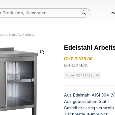
Pr
sschrank mit Aufkantung
Edelstahl Arbei
CHF
3'335.00
Exkl. 8,1% MwSt.
Artikel: TGARSASBL176
Aus Edelstahl AISI 304 (
Aus gebürstetem Stahl
Gestell dreiseitig verstre
Tischplatte 40mm dick