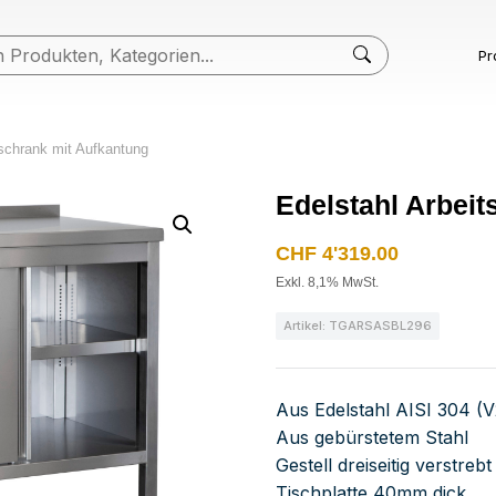
Pr
sschrank mit Aufkantung
Edelstahl Arbei
CHF
4'319.00
Exkl. 8,1% MwSt.
Artikel: TGARSASBL296
Aus Edelstahl AISI 304 (
Aus gebürstetem Stahl
Gestell dreiseitig verstre
Tischplatte 40mm dick