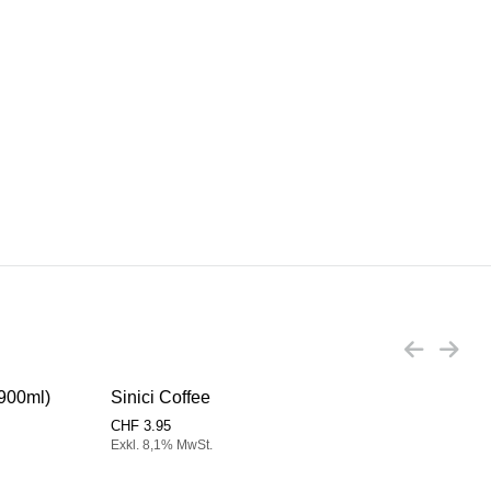
x900ml)
Sinici Coffee
Sini
CHF
3.95
CHF
Exkl. 8,1% MwSt.
Exkl.