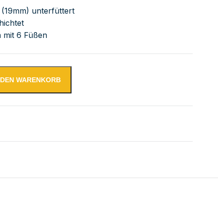
 (19mm) unterfüttert
hichtet
 mit 6 Füßen
N DEN WARENKORB
tsschrank mit Aufkantung Menge