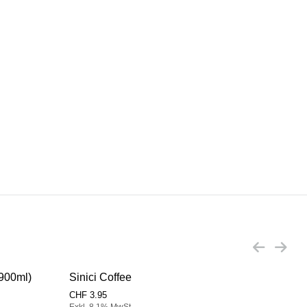
x900ml)
Sinici Coffee
Sini
CHF
3.95
CHF
Exkl. 8,1% MwSt.
Exkl.