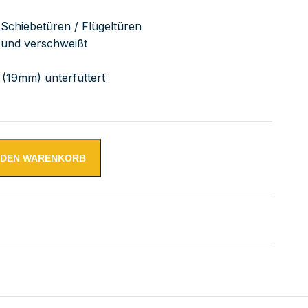
Schiebetüren / Flügeltüren
bt und verschweißt
 (19mm) unterfüttert
N DEN WARENKORB
tsschrank mit Schubladenblock links. Türen und höhenver