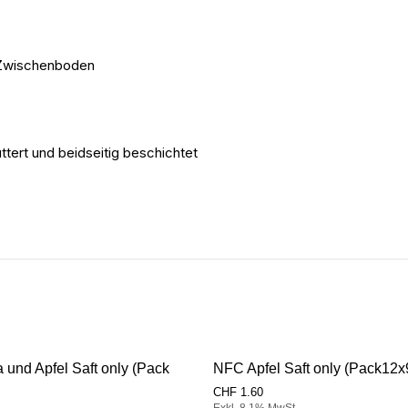
d Zwischenboden
tert und beidseitig beschichtet
und Apfel Saft only (Pack
NFC Apfel Saft only (Pack12
CHF
1.60
Exkl. 8,1% MwSt.