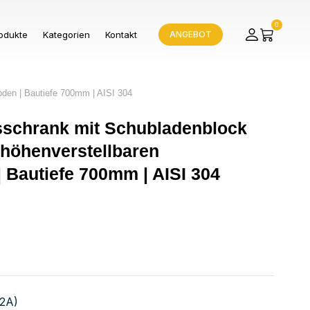
0
odukte
Kategorien
Kontakt
ANGEBOT
oden | Bautiefe 700mm | AISI 304
tsschrank mit Schubladenblock
 höhenverstellbaren
 Bautiefe 700mm | AISI 304
V2A)