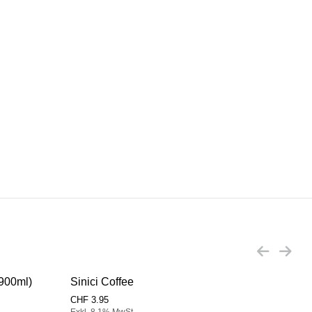
x900ml)
Sinici Coffee
Sini
CHF
3.95
CHF
Exkl. 8,1% MwSt.
Exkl.