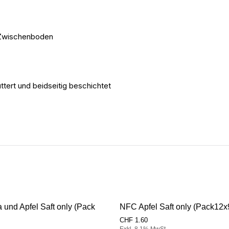
d Zwischenboden
tert und beidseitig beschichtet
und Apfel Saft only (Pack
NFC Apfel Saft only (Pack12
CHF
1.60
Exkl. 8,1% MwSt.