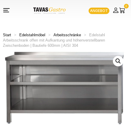
0
ANGEBOT
Start
>
Edelstahlmöbel
>
Arbeitsschränke
>
Edelstahl
Arbeitsschrank offen mit Aufkantung und höhenverstellbaren
Zwischenboden | Bautiefe 600mm | AISI 304