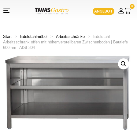
0
ANGEBOT
Start
>
Edelstahlmöbel
>
Arbeitsschränke
>
Edelstahl
Arbeitsschrank offen mit höhenverstellbaren Zwischenboden | Bautiefe
600mm | AISI 304