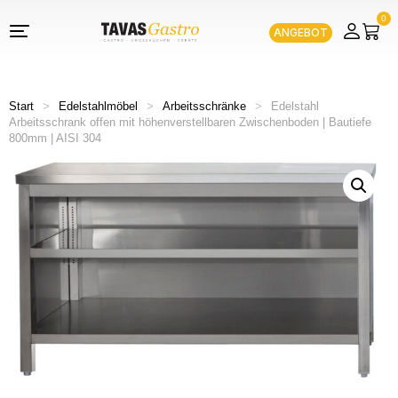
0
ANGEBOT
Start
>
Edelstahlmöbel
>
Arbeitsschränke
>
Edelstahl
Arbeitsschrank offen mit höhenverstellbaren Zwischenboden | Bautiefe
800mm | AISI 304