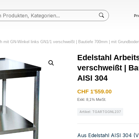
Pr
sch mit GN-Winkel links GN1/1 verschweißt | Bautiefe 700mm | mit Grundboden
Edelstahl Arbeit
verschweißt | Ba
AISI 304
CHF
1'559.00
Exkl. 8,1% MwSt.
Artikel: TGARTGGNL237
Aus Edelstahl AISI 304 (