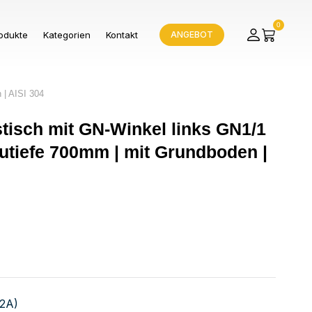
0
odukte
Kategorien
Kontakt
ANGEBOT
 | AISI 304
stisch mit GN-Winkel links GN1/1
utiefe 700mm | mit Grundboden |
V2A)