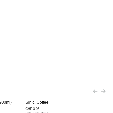
x900ml)
Sinici Coffee
Sini
CHF
3.95
CHF