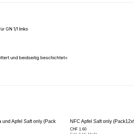
r GN 1/1 links
ttert und beidseitig beschichtet<
und Apfel Saft only (Pack
NFC Apfel Saft only (Pack12
CHF
1.60