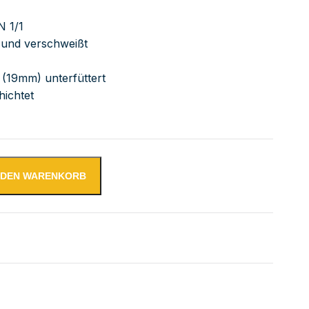
N 1/1
bt und verschweißt
 (19mm) unterfüttert
hichtet
N DEN WARENKORB
tstisch mit GN-Winkel links GN1/1 verschweißt | Bautiefe 