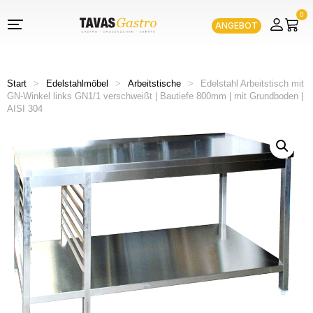
0
ANGEBOT
Start
>
Edelstahlmöbel
>
Arbeitstische
>
Edelstahl Arbeitstisch mit
GN-Winkel links GN1/1 verschweißt | Bautiefe 800mm | mit Grundboden |
AISI 304