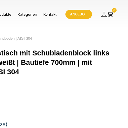
0
odukte
Kategorien
Kontakt
ANGEBOT
undboden | AISI 304
stisch mit Schubladenblock links
eißt | Bautiefe 700mm | mit
SI 304
V2A)