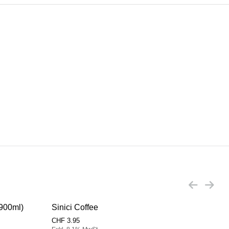
x900ml)
Sinici Coffee
Sini
CHF
3.95
CHF