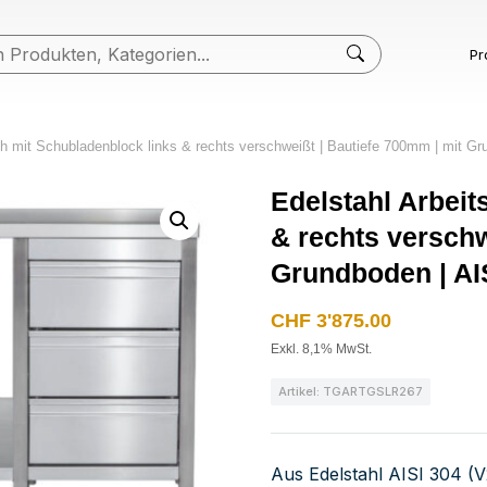
Pr
sch mit Schubladenblock links & rechts verschweißt | Bautiefe 700mm | mit Gr
Edelstahl Arbeit
& rechts verschw
Grundboden | AI
CHF
3'875.00
Exkl. 8,1% MwSt.
Artikel: TGARTGSLR267
Aus Edelstahl AISI 304 (