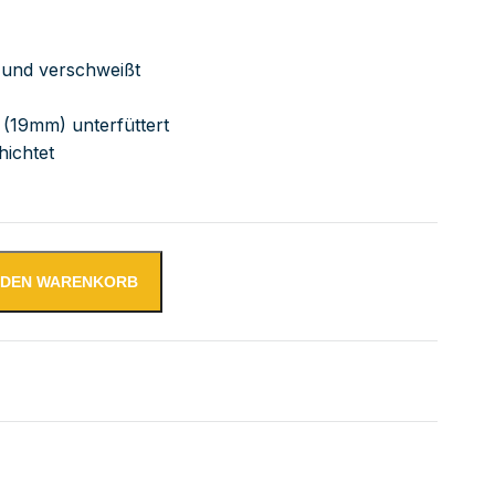
bt und verschweißt
 (19mm) unterfüttert
hichtet
N DEN WARENKORB
tstisch mit Schubladenblock links & rechts verschweißt | 