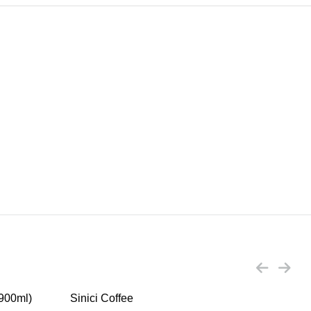
x900ml)
Sinici Coffee
Sini