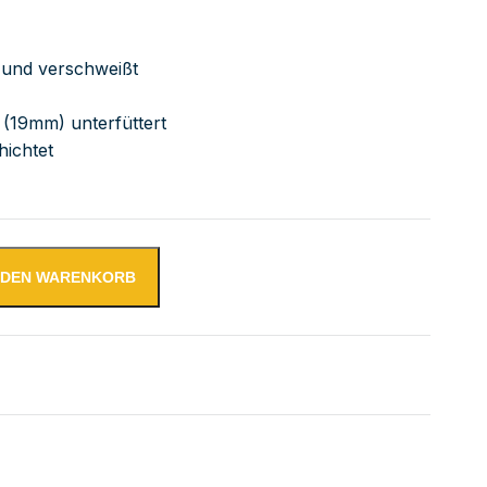
bt und verschweißt
 (19mm) unterfüttert
hichtet
N DEN WARENKORB
tstisch mit Schubladenblock links verschweißt | Bautiefe