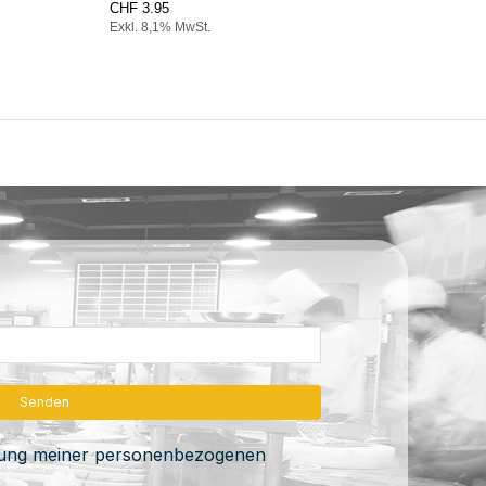
CHF
3.95
CHF
Exkl. 8,1% MwSt.
Exkl.
itung meiner personenbezogenen