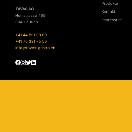
Produkte
TAVAS AG
Kontakt
Hohlstrasse 465
Impressum
8048 Zürich
+41 44 591 98 00
+41 76 331 75 50
info@tavas-gastro.ch