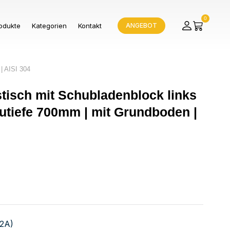
0
odukte
Kategorien
Kontakt
ANGEBOT
| AISI 304
stisch mit Schubladenblock links
utiefe 700mm | mit Grundboden |
V2A)