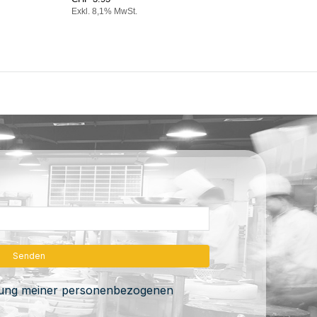
Exkl. 8,1% MwSt.
Exkl.
itung meiner personenbezogenen