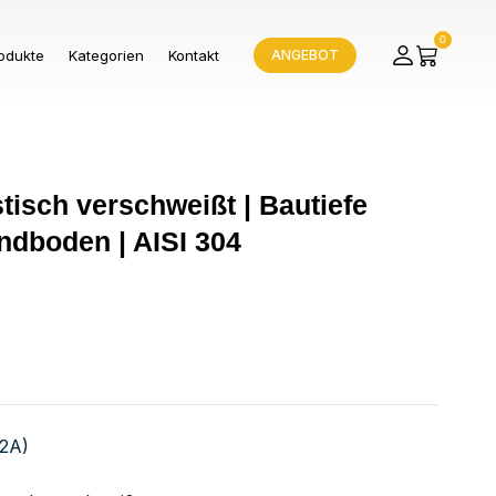
0
odukte
Kategorien
Kontakt
ANGEBOT
stisch verschweißt | Bautiefe
ndboden | AISI 304
V2A)