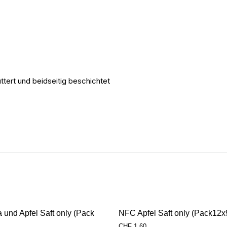
tert und beidseitig beschichtet
und Apfel Saft only (Pack
NFC Apfel Saft only (Pack12
CHF
1.60