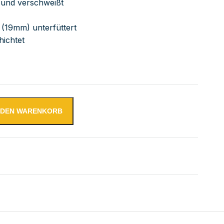
bt und verschweißt
 (19mm) unterfüttert
hichtet
N DEN WARENKORB
tstisch verschweißt | Bautiefe 600mm | mit Grundboden | 