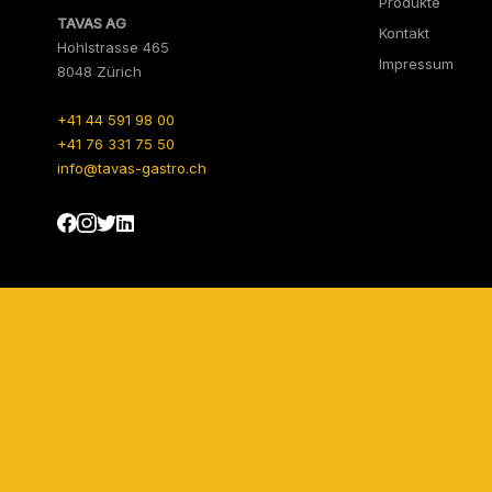
Produkte
TAVAS AG
Kontakt
Hohlstrasse 465
Impressum
8048 Zürich
+41 44 591 98 00
+41 76 331 75 50
info@tavas-gastro.ch