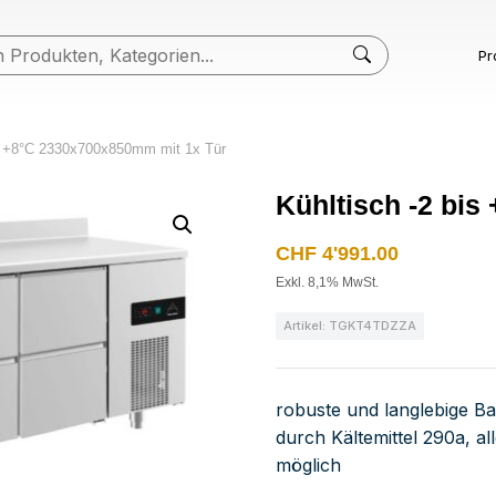
Pr
is +8°C 2330x700x850mm mit 1x Tür
Kühltisch -2 bi
CHF
4'991.00
Exkl. 8,1% MwSt.
Artikel: TGKT4TDZZA
robuste und langlebige B
durch Kältemittel 290a, a
möglich