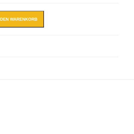
N DEN WARENKORB
is +8°C 2330x700x850mm mit 1x Tür Menge