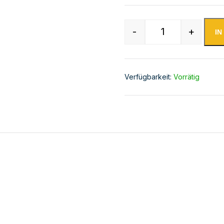
-
+
I
Kühltisch -2 b
Verfügbarkeit:
Vorrätig