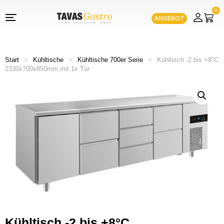
0
ANGEBOT
Start
>
Kühltische
>
Kühltische 700er Serie
>
Kühltisch -2 bis +8°C
2330x700x850mm mit 1x Tür
Kühltisch -2 bis +8°C