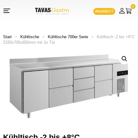
0
ANGEBOT
Start
>
Kühltische
>
Kühltische 700er Serie
>
Kühltisch -2 bis +8°C
2330x700x850mm mit 1x Tür
Kühltisch -2 bis +8°C