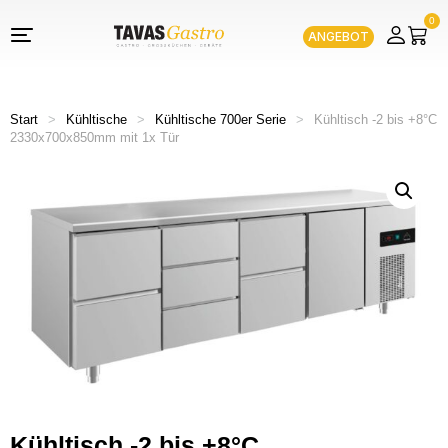
0
ANGEBOT
Start
>
Kühltische
>
Kühltische 700er Serie
>
Kühltisch -2 bis +8°C
2330x700x850mm mit 1x Tür
Kühltisch -2 bis +8°C