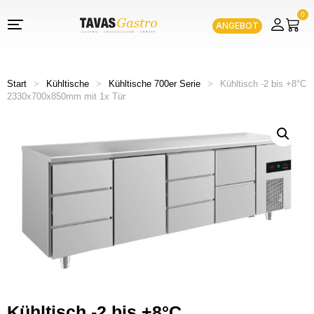
0
ANGEBOT
Start
>
Kühltische
>
Kühltische 700er Serie
>
Kühltisch -2 bis +8°C
2330x700x850mm mit 1x Tür
Kühltisch -2 bis +8°C