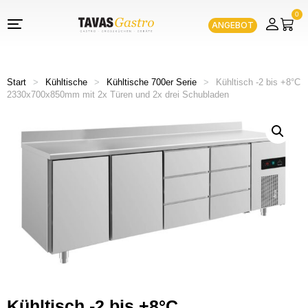
0
ANGEBOT
Start
>
Kühltische
>
Kühltische 700er Serie
>
Kühltisch -2 bis +8°C
2330x700x850mm mit 2x Türen und 2x drei Schubladen
Kühltisch -2 bis +8°C