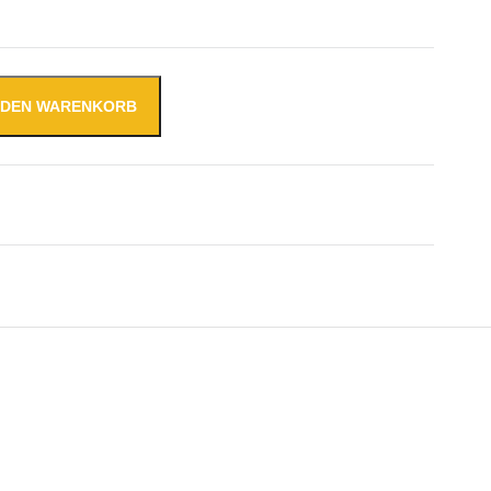
N DEN WARENKORB
is +8°C 2330x700x850mm mit 2x Türen und 2x drei Schubl