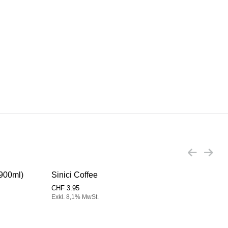
x900ml)
Sinici Coffee
Sini
CHF
3.95
CHF
Exkl. 8,1% MwSt.
Exkl.