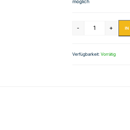
möglich
-
+
I
Kühltisch -2 b
Verfügbarkeit:
Vorrätig