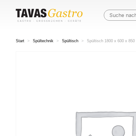
Start
>
Spültechnik
>
Spültisch
>
Spültisch 1800 x 600 x 85