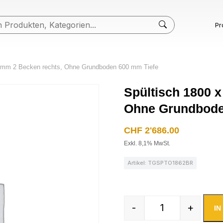
Pr
0 mm 2 Becken rechts, Ohne Grundboden 600 mm Tiefe
Spültisch 1800 x
Ohne Grundbode
CHF
2'686.00
Exkl. 8,1% MwSt.
Artikel: TGSPTO1862BR
-
+
I
Spültisch 1800