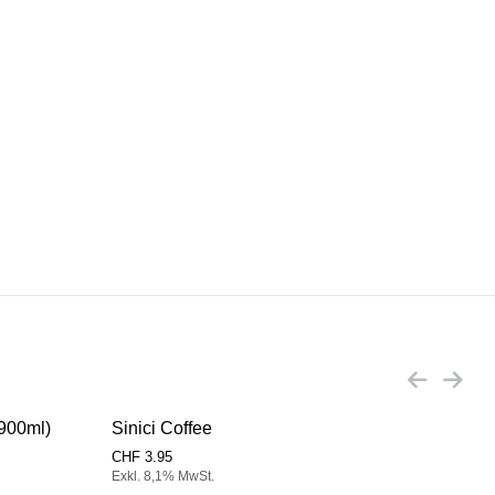
x900ml)
Sinici Coffee
Sini
CHF
3.95
CHF
Exkl. 8,1% MwSt.
Exkl.