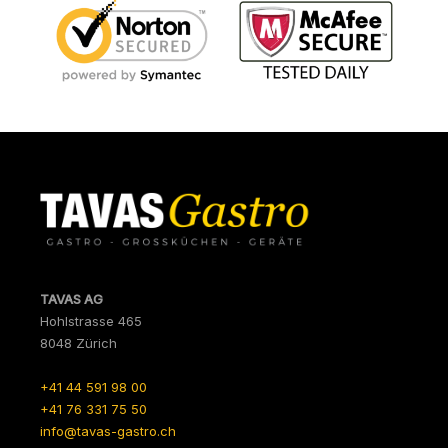
TAVAS AG
Hohlstrasse 465
8048 Zürich
+41 44 591 98 00
+41 76 331 75 50
info@tavas-gastro.ch