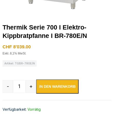
Thermik Serie 700 I Elektro-
Kippbratpfanne I BR-780E/N
CHF
8'039.00
Exkl. 8,1% MwSt.
Artikel: TGBR-780E/N
-
+
IN DEN WARENKORB
Thermik Serie 700 I Elektro-Kippbratpfanne I 
Verfügbarkeit:
Vorrätig