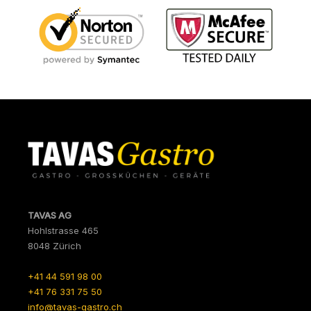
TAVAS AG
Hohlstrasse 465
8048 Zürich
+41 44 591 98 00
+41 76 331 75 50
info@tavas-gastro.ch