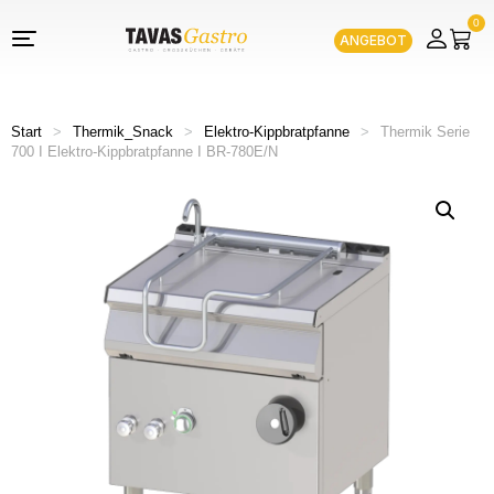
0
ANGEBOT
Start
>
Thermik_Snack
>
Elektro-Kippbratpfanne
>
Thermik Serie
700 I Elektro-Kippbratpfanne I BR-780E/N