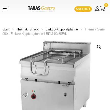
0
ANGEBOT
Start
>
Thermik_Snack
>
Elektro-Kippbratpfanne
>
Thermik Serie
900 I Elektro-Kippbratpfanne I BRM-90/80E/N