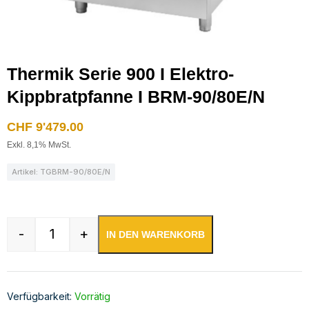
Thermik Serie 900 I Elektro-
Kippbratpfanne I BRM-90/80E/N
CHF
9'479.00
Exkl. 8,1% MwSt.
Artikel: TGBRM-90/80E/N
-
+
IN DEN WARENKORB
Thermik Serie 900 I Elektro-Kippbratpfanne I
Verfügbarkeit:
Vorrätig