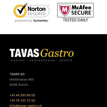
TAVAS AG
Hohlstrasse 465
8048 Zürich
+41 44 591 98 00
+41 76 331 75 50
info@tavas-gastro.ch