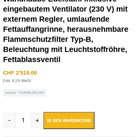
eingebautem Ventilator (230 V) mit
externem Regler, umlaufende
Fettauffangrinne, herausnehmbare
Flammschutzfilter Typ-B,
Beleuchtung mit Leuchtstoffröhre,
Fettablassventil
CHF
2'519.00
Exkl. 8,1% MwSt.
Artikel: TGWMR280/90
-
+
IN DEN WARENKORB
Wandhaube Edelstahl inklusive eingebautem Vent