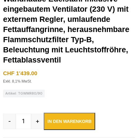
eingebautem Ventilator (230 V) mit
externem Regler, umlaufende
Fettauffangrinne, herausnehmbare
Flammschutzfilter Typ-B,
Beleuchtung mit Leuchtstoffröhre,
Fettablassventil
CHF
1'439.00
Exkl. 8,1% MwSt.
Artikel: TGWMR80/90
-
+
IN DEN WARENKORB
Wandhaube Edelstahl inklusive eingebautem Vent