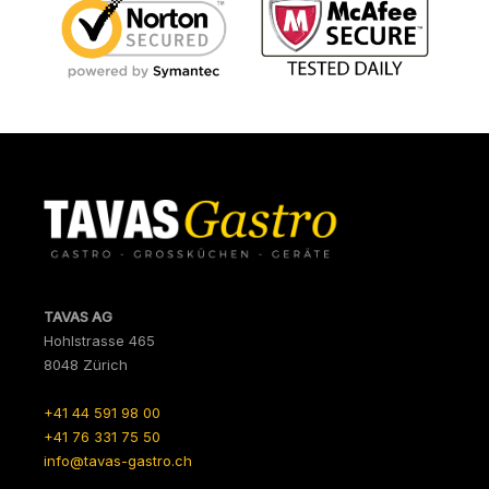
TAVAS AG
Hohlstrasse 465
8048 Zürich
+41 44 591 98 00
+41 76 331 75 50
info@tavas-gastro.ch