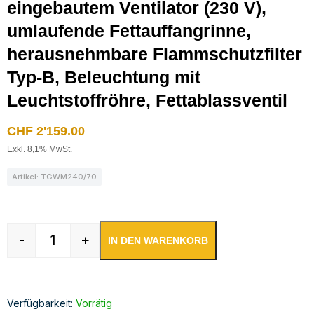
eingebautem Ventilator (230 V),
umlaufende Fettauffangrinne,
herausnehmbare Flammschutzfilter
Typ-B, Beleuchtung mit
Leuchtstoffröhre, Fettablassventil
CHF
2'159.00
Exkl. 8,1% MwSt.
Artikel: TGWM240/70
-
+
IN DEN WARENKORB
Wandhaube Edelstahl inklusive eingebautem Vent
Verfügbarkeit:
Vorrätig