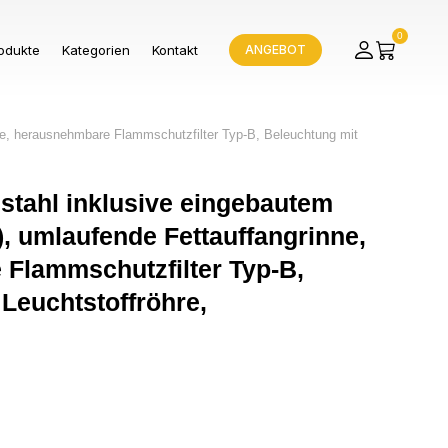
0
odukte
Kategorien
Kontakt
ANGEBOT
ne, herausnehmbare Flammschutzfilter Typ-B, Beleuchtung mit
tahl inklusive eingebautem
V), umlaufende Fettauffangrinne,
Flammschutzfilter Typ-B,
Leuchtstoffröhre,