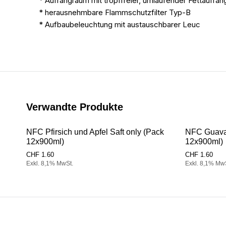
* Auffangraum mit tropffreier, umlaufender Fettauffan
* herausnehmbare Flammschutzfilter Typ-B
* Aufbaubeleuchtung mit austauschbarer Leuc
Verwandte Produkte
NFC Pfirsich und Apfel Saft only (Pack
NFC Guava 
12x900ml)
12x900ml)
CHF
1.60
CHF
1.60
Exkl. 8,1% MwSt.
Exkl. 8,1% Mw