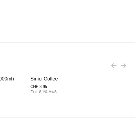
x900ml)
Sinici Coffee
Sini
CHF
3.95
CHF
Exkl. 8,1% MwSt.
Exkl.