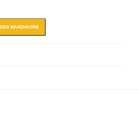
N DEN WARENKORB
tahl inklusive eingebautem Ventilator (230 V), umlaufend