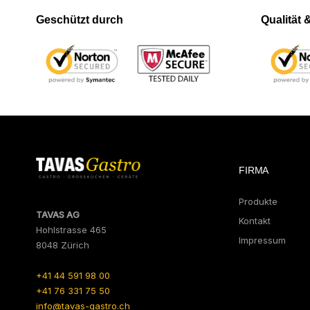
Geschützt durch
Qualität
FIRMA
Produkte
TAVAS AG
Kontakt
Hohlstrasse 465
Impressum
8048 Zürich
+41 44 591 98 00
+41 76 331 75 50
info@tavas-gastro.ch