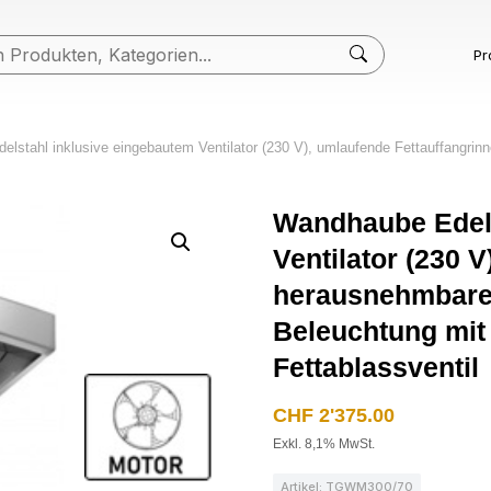
Pr
lstahl inklusive eingebautem Ventilator (230 V), umlaufende Fettauffangrin
Wandhaube Edels
Ventilator (230 
herausnehmbare 
Beleuchtung mit 
Fettablassventil
CHF
2'375.00
Exkl. 8,1% MwSt.
Artikel: TGWM300/70