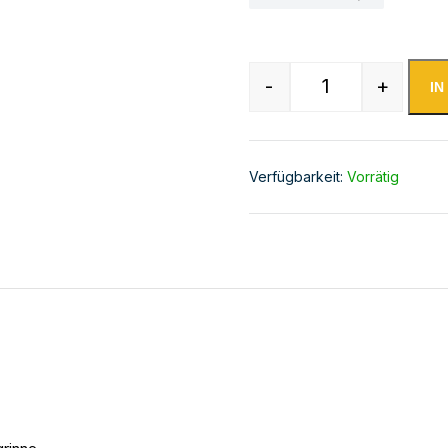
-
+
I
Wandhaube Edels
Verfügbarkeit:
Vorrätig