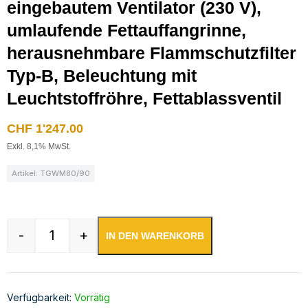
eingebautem Ventilator (230 V),
umlaufende Fettauffangrinne,
herausnehmbare Flammschutzfilter
Typ-B, Beleuchtung mit
Leuchtstoffröhre, Fettablassventil
CHF
1'247.00
Exkl. 8,1% MwSt.
Artikel: TGWM80/90
-
+
IN DEN WARENKORB
Wandhaube Edelstahl inklusive eingebautem Vent
Verfügbarkeit:
Vorrätig