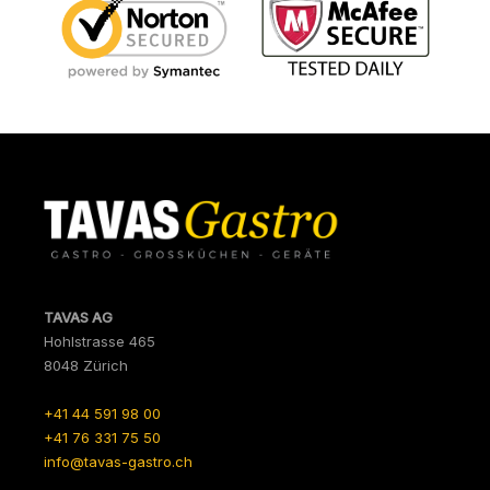
TAVAS AG
Hohlstrasse 465
8048 Zürich
+41 44 591 98 00
+41 76 331 75 50
info@tavas-gastro.ch